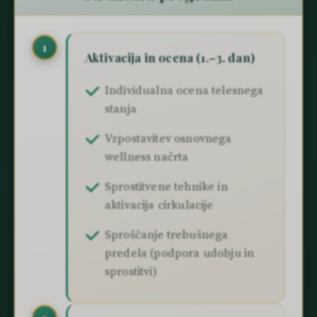
1
Aktivacija in ocena (1.–3. dan)
Individualna ocena telesnega
stanja
Vzpostavitev osnovnega
wellness načrta
Sprostitvene tehnike in
aktivacija cirkulacije
Sproščanje trebušnega
predela (podpora udobju in
sprostitvi)