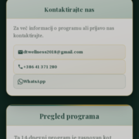
Kontaktirajte nas
Za več informacij o programu ali prijavo nas
kontaktirajte.
dtwellness2018@gmail.com
+386 41 371 280
WhatsApp
Pregled programa
Ta 14-dnevni program je zasnovan kot