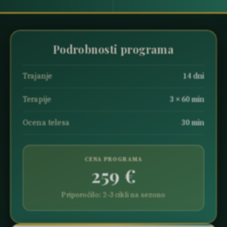
Podrobnosti programa
Trajanje
14 dni
Terapije
3 × 60 min
Ocena telesa
30 min
CENA PROGRAMA
259 €
Priporočilo: 2–3 cikli na sezono