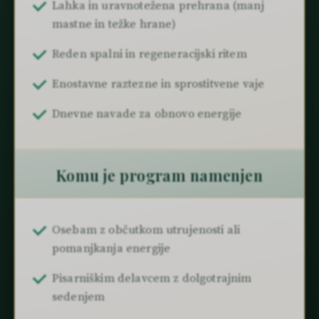
Lahka in uravnotežena prehrana (manj
mastne in težke hrane)
Reden spalni in regeneracijski ritem
Enostavne raztezne in sprostitvene vaje
Dnevne navade za obnovo energije
Komu je program namenjen
Osebam z občutkom utrujenosti ali
pomanjkanja energije
Pisarniškim delavcem z dolgotrajnim
sedenjem