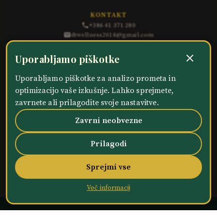
KONTAKT
+386 41 371 280
dtwellness2018@gmail.com
WhatsApp
Uporabljamo piškotke
Rezerviraj online
Uporabljamo piškotke za analizo prometa in
PRAVILNIKI IN INFORMACIJE
optimizacijo vaše izkušnje. Lahko sprejmete,
Pravilnik o zasebnosti
zavrnete ali prilagodite svoje nastavitve.
Pravilnik o piškotkih
Pogoji poslovanja
Zavrni neobvezne
Zahtevek za podatke
Prilagodi
SLEDITE NAM
Sprejmi vse
© 2018–
2026
DT Wellness Studio. Vse pravice pridržane.
Več informacij