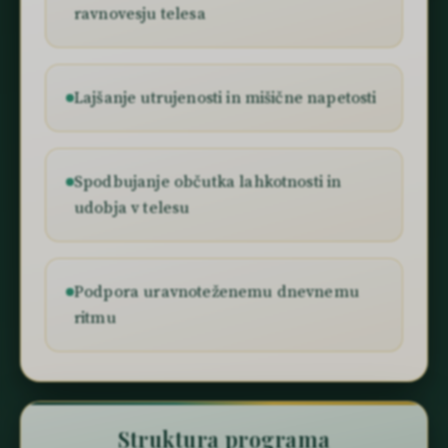
ravnovesju telesa
Lajšanje utrujenosti in mišične napetosti
Spodbujanje občutka lahkotnosti in
udobja v telesu
Podpora uravnoteženemu dnevnemu
ritmu
Struktura programa