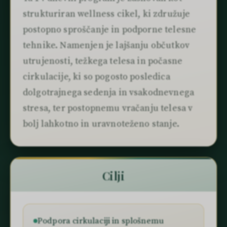
strukturiran wellness cikel, ki združuje
postopno sproščanje in podporne telesne
tehnike. Namenjen je lajšanju občutkov
utrujenosti, težkega telesa in počasne
cirkulacije, ki so pogosto posledica
dolgotrajnega sedenja in vsakodnevnega
stresa, ter postopnemu vračanju telesa v
bolj lahkotno in uravnoteženo stanje.
Cilji
Podpora cirkulaciji in splošnemu