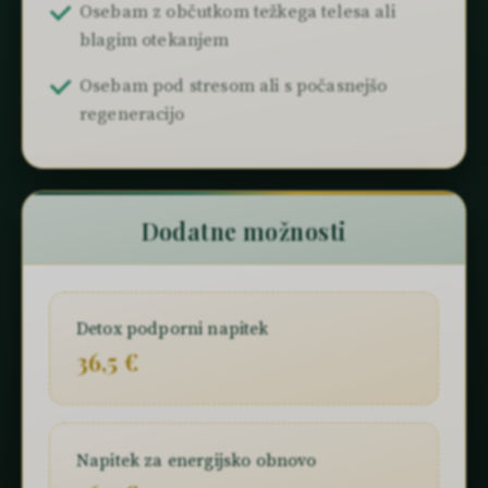
Osebam z občutkom težkega telesa ali
blagim otekanjem
Osebam pod stresom ali s počasnejšo
regeneracijo
Dodatne možnosti
Detox podporni napitek
36,5 €
Napitek za energijsko obnovo