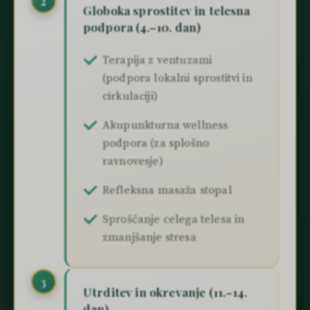
2
Globoka sprostitev in telesna
podpora (4.–10. dan)
Terapija z ventuzami
(podpora lokalni sprostitvi in
cirkulaciji)
Akupunkturna wellness
podpora (za splošno
ravnovesje)
Refleksna masaža stopal
Sproščanje celega telesa in
zmanjšanje stresa
3
Utrditev in okrevanje (11.–14.
dan)