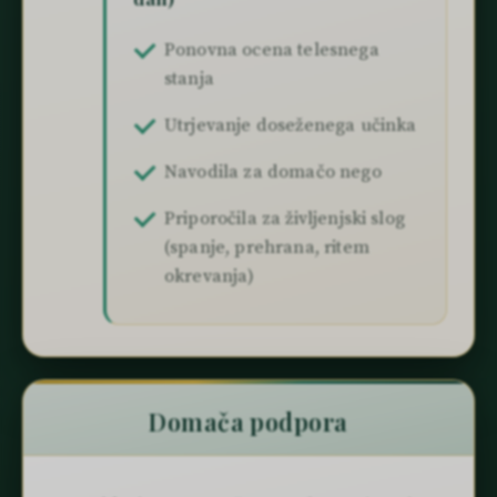
Ponovna ocena telesnega
stanja
Utrjevanje doseženega učinka
Navodila za domačo nego
Priporočila za življenjski slog
(spanje, prehrana, ritem
okrevanja)
Domača podpora