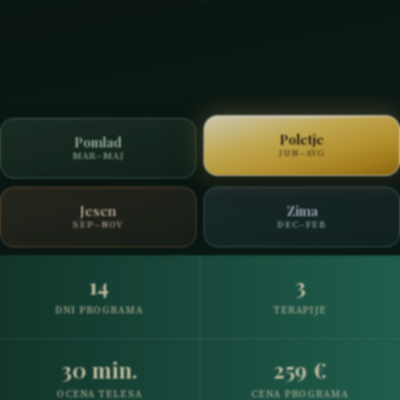
Poletje
Pomlad
JUN–AVG
MAR–MAJ
Jesen
Zima
SEP–NOV
DEC–FEB
14
3
DNI PROGRAMA
TERAPIJE
30 min.
259 €
OCENA TELESA
CENA PROGRAMA