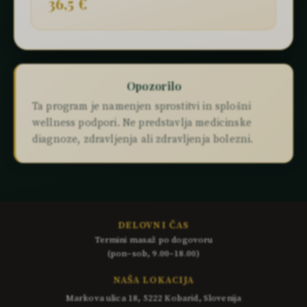
36,5 €
Opozorilo
Ta program je namenjen sprostitvi in splošni
wellness podpori. Ne predstavlja medicinske
diagnoze, zdravljenja ali zdravljenja bolezni.
DELOVNI ČAS
Termini masaž po dogovoru
(pon–sob, 9.00–18.00)
NAŠA LOKACIJA
Markova ulica 18, 5222 Kobarid, Slovenija