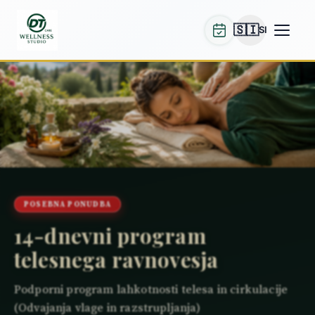
🇸🇮
SI
POSEBNA PONUDBA
14-dnevni program
telesnega ravnovesja
Podporni program lahkotnosti telesa in cirkulacije
(Odvajanja vlage in razstrupljanja)