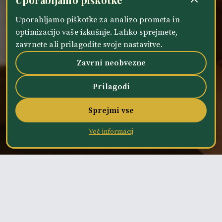
Uporabljamo piškotke za analizo prometa in
optimizacijo vaše izkušnje. Lahko sprejmete,
zavrnete ali prilagodite svoje nastavitve.
Zavrni neobvezne
Prilagodi
Sprejmi vse
Več informacij
DELOVNI ČAS
Termini masaž po dogovoru