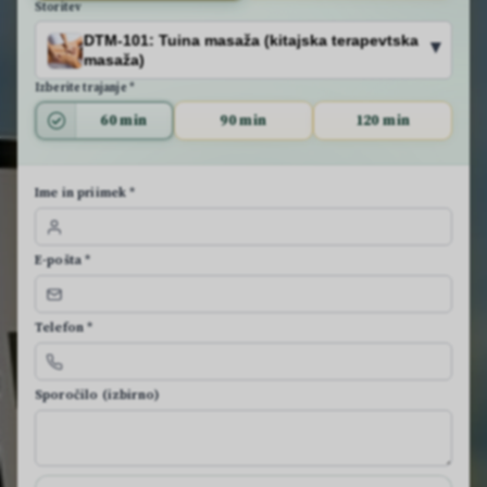
Storitev
DTM-101: Tuina masaža (kitajska terapevtska
▾
masaža)
Izberite trajanje *
60 min
90 min
120 min
Ime in priimek *
E-pošta *
Telefon *
Sporočilo (izbirno)