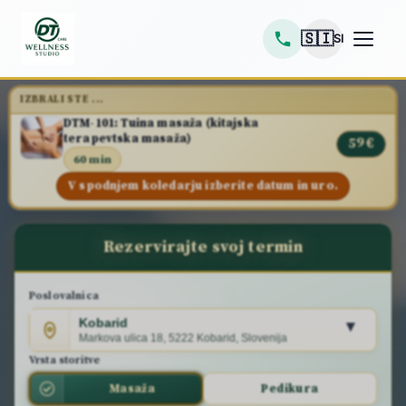
🇸🇮
SI
IZBRALI STE ...
DTM-101: Tuina masaža (kitajska
terapevtska masaža)
59 €
60 min
V spodnjem koledarju izberite datum in uro.
Rezervirajte svoj termin
Poslovalnica
Kobarid
▾
Markova ulica 18, 5222 Kobarid, Slovenija
Vrsta storitve
Masaža
Pedikura