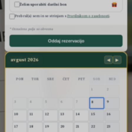
Želim uporabiti darilni bon
Prebral(a) sem in se strinjam s
Pravilnikom o zasebnosti
.
* Označena polja so obvezna
Oddaj rezervacijo
avgust 2026
◀
▶
PON
TOR
SRE
ČET
PET
SOB
NED
1
2
3
4
5
6
7
9
8
10
11
12
13
14
15
16
17
18
19
20
21
22
23