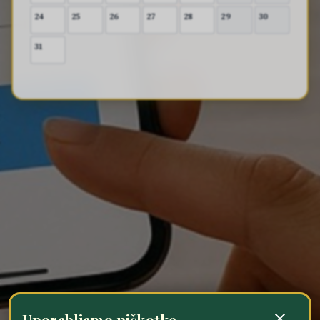
24
25
26
27
28
29
30
31
Uporabljamo piškotke