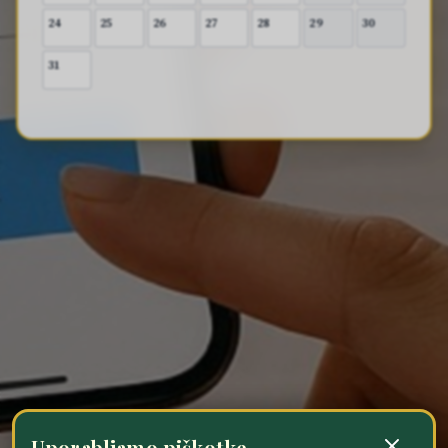
24
25
26
27
28
29
30
31
Uporabljamo piškotke