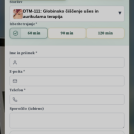
Storitev
DTM-111: Globinsko čiščenje ušes in
▾
aurikularna terapija
Izberite trajanje *
60 min
90 min
120 min
Ime in priimek *
E-pošta *
Telefon *
Sporočilo (izbirno)