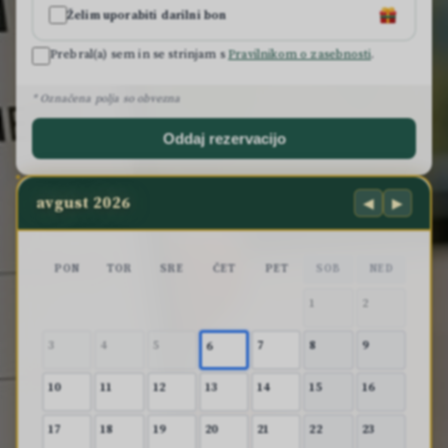
Želim uporabiti darilni bon
Prebral(a) sem in se strinjam s
Pravilnikom o zasebnosti
.
* Označena polja so obvezna
Oddaj rezervacijo
avgust 2026
◀
▶
PON
TOR
SRE
ČET
PET
SOB
NED
1
2
3
4
5
7
8
9
6
10
11
12
13
14
15
16
17
18
19
20
21
22
23