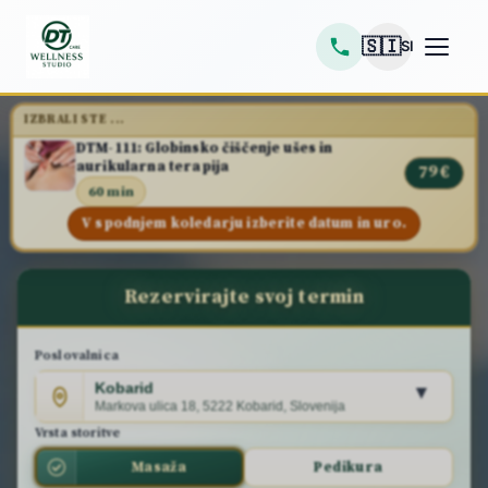
🇸🇮
SI
IZBRALI STE ...
DTM-111: Globinsko čiščenje ušes in
aurikularna terapija
79 €
60 min
V spodnjem koledarju izberite datum in uro.
Rezervirajte svoj termin
Poslovalnica
Kobarid
▾
Markova ulica 18, 5222 Kobarid, Slovenija
Vrsta storitve
Masaža
Pedikura