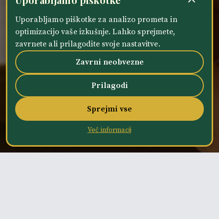
Uporabljamo piškotke za analizo prometa in
optimizacijo vaše izkušnje. Lahko sprejmete,
zavrnete ali prilagodite svoje nastavitve.
Zavrni neobvezne
Prilagodi
Sprejmi vse
Več informacij
DELOVNI ČAS
Termini masaž po dogovoru