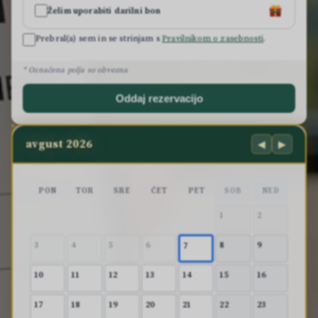
Želim uporabiti darilni bon
Prebral(a) sem in se strinjam s
Pravilnikom o zasebnosti
.
* Označena polja so obvezna
Oddaj rezervacijo
avgust 2026
◀
▶
PON
TOR
SRE
ČET
PET
SOB
NED
1
2
3
4
5
6
8
9
7
10
11
12
13
14
15
16
17
18
19
20
21
22
23