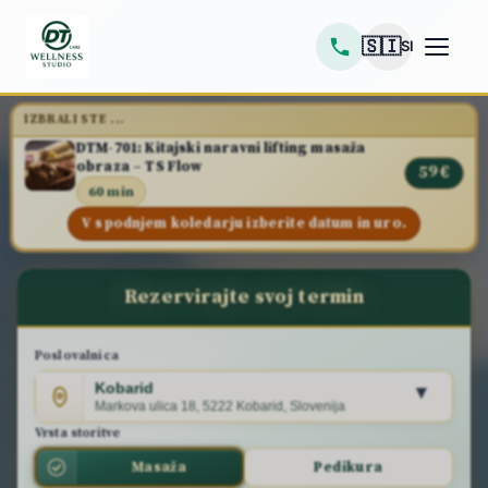
🇸🇮
SI
IZBRALI STE ...
DTM-701: Kitajski naravni lifting masaža
obraza – TS Flow
59 €
60 min
V spodnjem koledarju izberite datum in uro.
Rezervirajte svoj termin
Poslovalnica
Kobarid
▾
Markova ulica 18, 5222 Kobarid, Slovenija
Vrsta storitve
Masaža
Pedikura