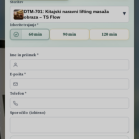
Storitev
DTM-701: Kitajski naravni lifting masaža
▾
obraza – TS Flow
Izberite trajanje *
60 min
90 min
120 min
Ime in priimek *
E-pošta *
Telefon *
Sporočilo (izbirno)