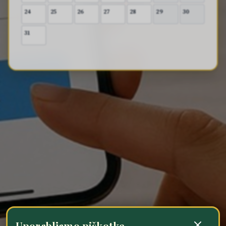
24
25
26
27
28
29
30
31
Uporabljamo piškotke