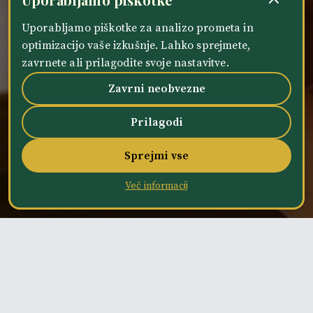
Uporabljamo piškotke za analizo prometa in
optimizacijo vaše izkušnje. Lahko sprejmete,
zavrnete ali prilagodite svoje nastavitve.
Zavrni neobvezne
Prilagodi
Sprejmi vse
Več informacij
DELOVNI ČAS
Termini masaž po dogovoru