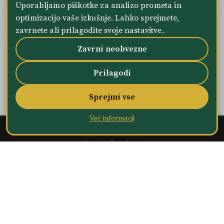
Uporabljamo piškotke za analizo prometa in
optimizacijo vaše izkušnje. Lahko sprejmete,
zavrnete ali prilagodite svoje nastavitve.
Zavrni neobvezne
PowerCocktail Junior
Prilagodi
Sprejmi vse
Več informacij
DELOVNI ČAS
Termini masaž po dogovoru
(pon–sob, 9.00–18.00)
NAŠA LOKACIJA
Markova ulica 18, 5222 Kobarid, Slovenija
KONTAKT
+386 41 371 280