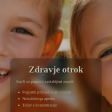
Zdravje otrok
Starši so pogosto zaskrbljeni zaradi:
Pogostih prehladov ali bolezni
Nestabilnega apetita
Težav s koncentracijo